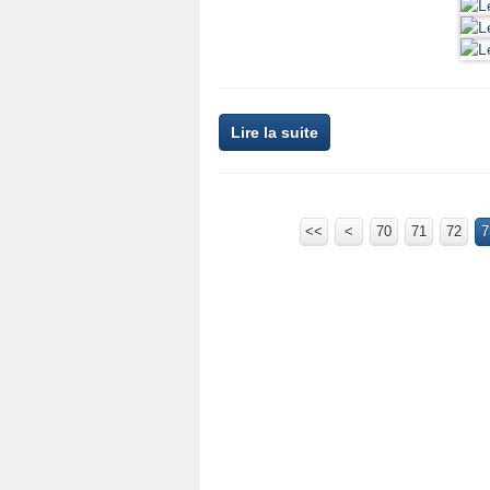
Lire la suite
<<
<
10
20
30
40
50
60
70
71
72
7