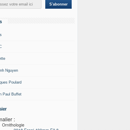
s
s
C
ette
nh Nguyen
ques Poulard
n Paul Buffet
ier
alier :
Ornithologie
2018 Essai 400mm F2,8