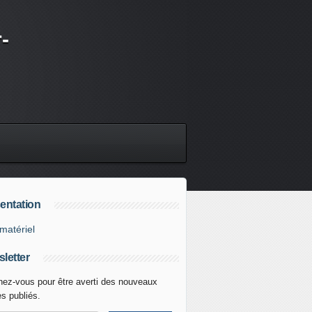
-
entation
matériel
letter
ez-vous pour être averti des nouveaux
es publiés.