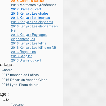
2018 Chamois Suisse
2018 Marmottes pyrénéennes
2017 Brame du cerf
2016 Kénya : Les girafes
2016 Kénya : Les impalas
2016 Kénya : Les éléphants
2016 Kénya : Les éléphants en
NB
2016 Kénya : Paysages
éléphantesques
2016 Kénya : Les félins
2016 Kénya : Les félins
en NB
2016 Ragondins
2013 Sanglier
2013 Brame du cerf
ortage :
Charlie
2017 manade de Lafisca
2016 Départ du Vendée Globe
2016 Lyon, Photo de rue
age :
Italie
Toscane