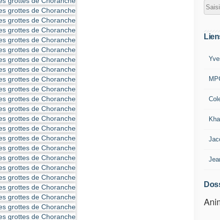
Lien
Yve
MP
Col
Kha
Jac
Jea
Doss
Anim