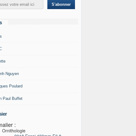
s
s
C
ette
nh Nguyen
ques Poulard
n Paul Buffet
ier
alier :
Ornithologie
2018 Essai 400mm F2,8