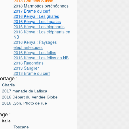
2018 Chamois Suisse
2018 Marmottes pyrénéennes
2017 Brame du cerf
2016 Kénya : Les girafes
2016 Kénya : Les impalas
2016 Kénya : Les éléphants
2016 Kénya : Les éléphants en
NB
2016 Kénya : Paysages
éléphantesques
2016 Kénya : Les félins
2016 Kénya : Les félins
en NB
2016 Ragondins
2013 Sanglier
2013 Brame du cerf
ortage :
Charlie
2017 manade de Lafisca
2016 Départ du Vendée Globe
2016 Lyon, Photo de rue
age :
Italie
Toscane