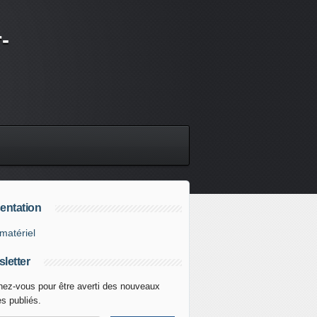
-
entation
matériel
letter
ez-vous pour être averti des nouveaux
es publiés.