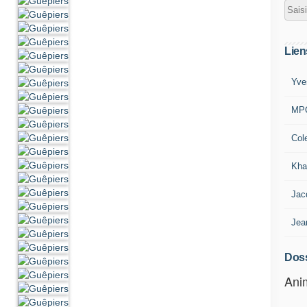
Lien
Yve
MP
Col
Kha
Jac
Jea
Doss
Anim