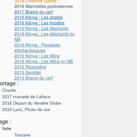
2018 Chamois Suisse
2018 Marmottes pyrénéennes
2017 Brame du cerf
2016 Kénya : Les girafes
2016 Kénya : Les impalas
2016 Kénya : Les éléphants
2016 Kénya : Les éléphants en
NB
2016 Kénya : Paysages
éléphantesques
2016 Kénya : Les félins
2016 Kénya : Les félins
en NB
2016 Ragondins
2013 Sanglier
2013 Brame du cerf
ortage :
Charlie
2017 manade de Lafisca
2016 Départ du Vendée Globe
2016 Lyon, Photo de rue
age :
Italie
Toscane