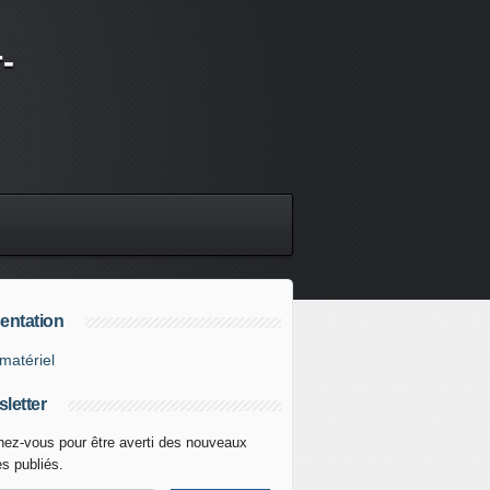
-
entation
matériel
letter
ez-vous pour être averti des nouveaux
es publiés.