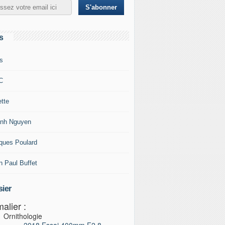
s
s
C
ette
nh Nguyen
ques Poulard
n Paul Buffet
ier
alier :
Ornithologie
2018 Essai 400mm F2,8