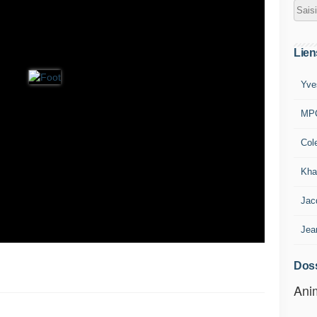
Lien
Yve
MP
Col
Kha
Jac
Jea
Doss
Anim