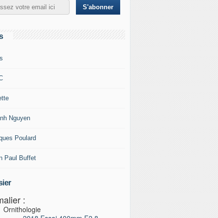
s
s
C
ette
nh Nguyen
ques Poulard
n Paul Buffet
ier
alier :
Ornithologie
2018 Essai 400mm F2,8