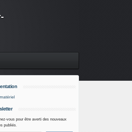
-
entation
matériel
letter
ez-vous pour être averti des nouveaux
es publiés.