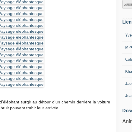
Lien
Yve
MP
Col
Kha
Jac
Jea
d'éléphant surgir au détour d'un chemin derrière la voiture
uit pouvant trahir leur arrivée.
Doss
Anim