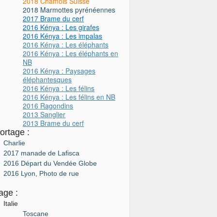
2018 Chamois Suisse
2018 Marmottes pyrénéennes
2017 Brame du cerf
2016 Kénya : Les girafes
2016 Kénya : Les impalas
2016 Kénya : Les éléphants
2016 Kénya : Les éléphants en
NB
2016 Kénya : Paysages
éléphantesques
2016 Kénya : Les félins
2016 Kénya : Les félins
en NB
2016 Ragondins
2013 Sanglier
2013 Brame du cerf
ortage :
Charlie
2017 manade de Lafisca
2016 Départ du Vendée Globe
2016 Lyon, Photo de rue
age :
Italie
Toscane